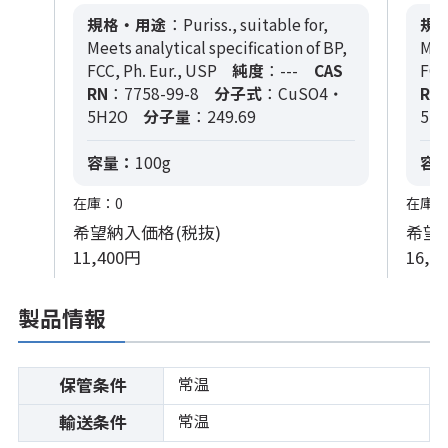
規格・用途
：Puriss., suitable for,
規
Meets analytical specification of BP,
Mee
FCC, Ph. Eur., USP
純度
：---
CAS
FCC
RN
：7758-99-8
分子式
：CuSO4・
RN
5H2O
分子量
：249.69
5H
容量：
100g
容
在庫：0
在庫：
希望納入価格(税抜)
希望
11,400円
16,8
製品情報
常温
保管条件
常温
輸送条件