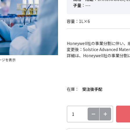
子量
：---
容量：1L×6
Honeywell社の事業分割に伴
変更後：Solstice Advanced
詳細は、Honeywell社の事業
ージを表示
在庫：
受注後手配