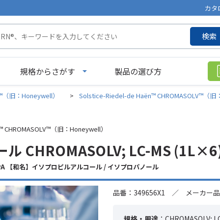
カタ
検索
規格からさがす
製品の選び方
aën™（旧：Honeywell）
>
Solstice-Riedel-de Haën™ CHROMASOLV™（旧
Haën™ CHROMASOLV™（旧：Honeywell）
 CHROMASOLV; LC-MS (1L×6
 / IPA 【和名】イソプロピルアルコール / イソプロパノール
品番：349656X1 ／ メーカー品番
規格・用途
：CHROMASOLV; L