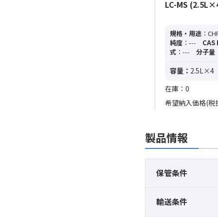
LC-MS (2.5L×
規格・用途
：CHR
純度
：---
CAS 
式
：---
分子量
容量：
2.5L×4
在庫：0
希望納入価格(税
製品情報
保管条件
輸送条件