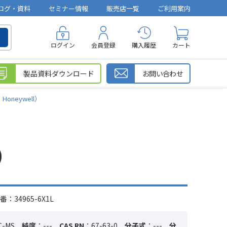
ログ・資料
セミナー情報
販売店一覧
ご利用案内
ログイン
会員登録
購入履歴
カート
製品資料ダウンロード
お問い合わせ
：Honeywell）
)
：34965-6X1L
C-MS
純度
：---
CAS RN
：67-63-0
分子式
：---
分