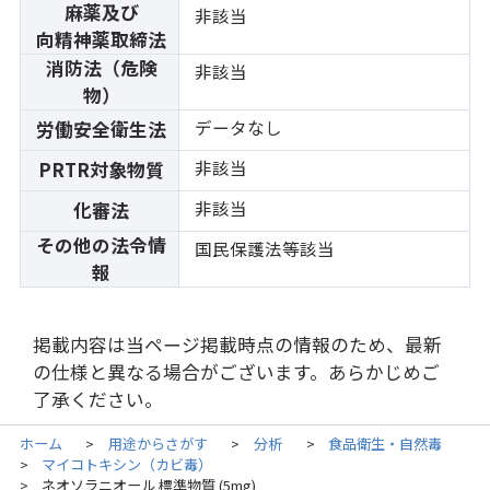
麻薬及び
非該当
向精神薬取締法
消防法（危険
非該当
物）
データなし
労働安全衛生法
非該当
PRTR対象物質
非該当
化審法
その他の法令情
国民保護法等該当
報
掲載内容は当ページ掲載時点の情報のため、最新
の仕様と異なる場合がございます。あらかじめご
了承ください。
ホーム
用途からさがす
分析
食品衛生・自然毒
>
>
>
マイコトキシン（カビ毒）
>
ネオソラニオール 標準物質 (5mg)
>