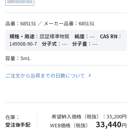
品番：685151 ／ メーカー品番：685151
規格・用途
：認証標準物質
純度
：---
CAS RN
：
149508-90-7
分子式
：---
分子量
：---
容量：5mL
ご注文から出荷までの日数について
希望納入価格（税抜）：
35,200円
在庫：
33,440
受注後手配
WEB価格（税抜）
円