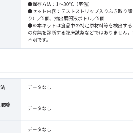
●保存方法：1～30℃（室温）
●セット内容：テストストリップ入りふき取り部
り）／5個、抽出展開液ボトル／5個
●※本キットは食品中の特定原材料等を検出する
の有無を診断する臨床試薬などではありません。
不明です。
締法
データなし
薬取締
データなし
）
データなし