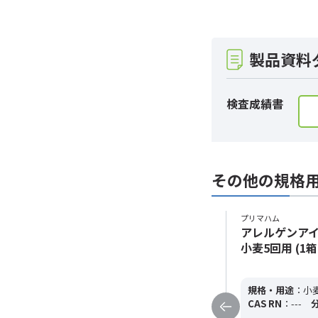
製品資料
検査成績書
その他の規格
プリマハム
プリマハム
アレルゲンアイクイック Pluswab
アレルゲンアイク
卵5回用 (1箱)
小麦5回用 (1箱
規格・用途
：卵5回用
純度
：---
規格・用途
：小
CAS RN
：---
分子式
：---
分子量
：-
CAS RN
：---
--
--