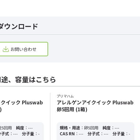
ダウンロード
お問い合わせ
用途、容量はこちら
プリマハム
イック Pluswab
アレルゲンアイクイック Pluswab
)
卵5回用 (1箱)
麦5回用
純度
：---
規格・用途
：卵5回用
純度
：---
分子式
：---
分子量
：-
CAS RN
：---
分子式
：---
分子量
：-
--