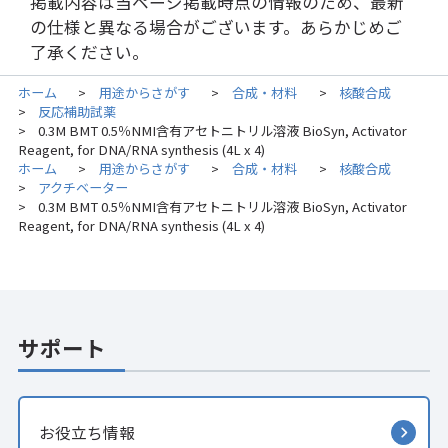
掲載内容は当ページ掲載時点の情報のため、最新
の仕様と異なる場合がございます。あらかじめご
了承ください。
ホーム
用途からさがす
合成・材料
核酸合成
>
>
>
反応補助試薬
>
0.3M BMT 0.5％NMI含有アセトニトリル溶液 BioSyn, Activator
>
Reagent, for DNA/RNA synthesis (4L x 4)
ホーム
用途からさがす
合成・材料
核酸合成
>
>
>
アクチベーター
>
0.3M BMT 0.5％NMI含有アセトニトリル溶液 BioSyn, Activator
>
Reagent, for DNA/RNA synthesis (4L x 4)
サポート
お役立ち情報