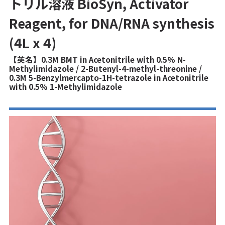
トリル溶液 BioSyn, Activator
Reagent, for DNA/RNA synthesis
(4L x 4)
【英名】0.3M BMT in Acetonitrile with 0.5% N-
Methylimidazole / 2-Butenyl-4-methyl-threonine /
0.3M 5-Benzylmercapto-1H-tetrazole in Acetonitrile
with 0.5% 1-Methylimidazole