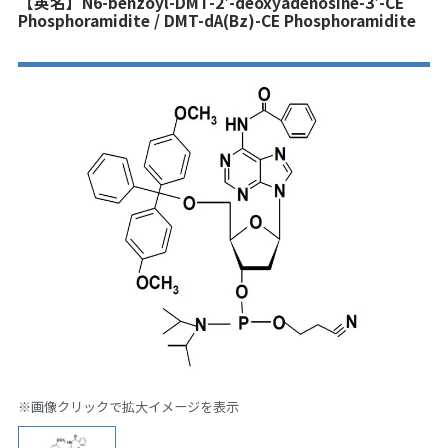
【英名】N6-benzoyl-DMT-2'-deoxyadenosine-3'-CE
Phosphoramidite / DMT-dA(Bz)-CE Phosphoramidite
※画像クリックで拡大イメージを表示