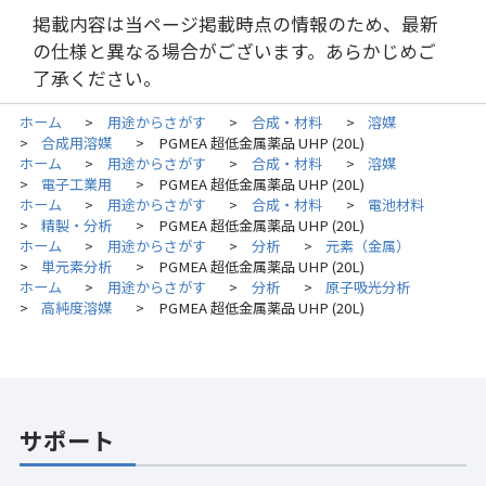
掲載内容は当ページ掲載時点の情報のため、最新
の仕様と異なる場合がございます。あらかじめご
了承ください。
ホーム
用途からさがす
合成・材料
溶媒
>
>
>
合成用溶媒
PGMEA 超低金属薬品 UHP (20L)
>
>
ホーム
用途からさがす
合成・材料
溶媒
>
>
>
電子工業用
PGMEA 超低金属薬品 UHP (20L)
>
>
ホーム
用途からさがす
合成・材料
電池材料
>
>
>
精製・分析
PGMEA 超低金属薬品 UHP (20L)
>
>
ホーム
用途からさがす
分析
元素（金属）
>
>
>
単元素分析
PGMEA 超低金属薬品 UHP (20L)
>
>
ホーム
用途からさがす
分析
原子吸光分析
>
>
>
高純度溶媒
PGMEA 超低金属薬品 UHP (20L)
>
>
サポート