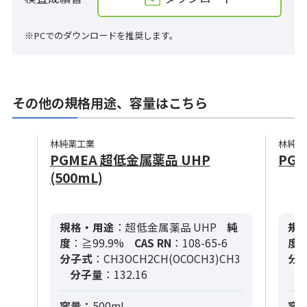
※PCでのダウンロードを推奨します。
その他の規格用途、容量はこちら
林純薬工業
林純薬
PGMEA 超低金属薬品 UHP
PGM
(500mL)
規格・用途
：超低金属薬品 UHP
純
規
度
：≧99.9%
CAS RN
：108-65-6
度
：
分子式
：CH3OCH2CH(OCOCH3)CH3
分
分子量
：132.16
容量：
500mL
容