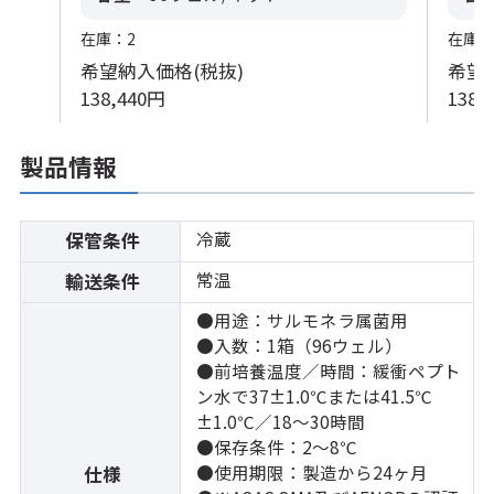
在庫：2
在庫：
希望納入価格(税抜)
希望
138,440円
138,
製品情報
冷蔵
保管条件
常温
輸送条件
●用途：サルモネラ属菌用
●入数：1箱（96ウェル）
●前培養温度／時間：緩衝ペプト
ン水で37±1.0℃または41.5℃
±1.0℃／18～30時間
●保存条件：2～8℃
●使用期限：製造から24ヶ月
仕様