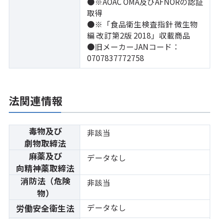
●※AOAC OMA及びAFNORの認証
取得
●※「食品衛生検査指針 微生物
編 改訂第2版 2018」収載商品
●旧メーカーJANコード：
0707837772758
法関連情報
毒物及び
非該当
劇物取締法
麻薬及び
データなし
向精神薬取締法
消防法（危険
非該当
物）
データなし
労働安全衛生法