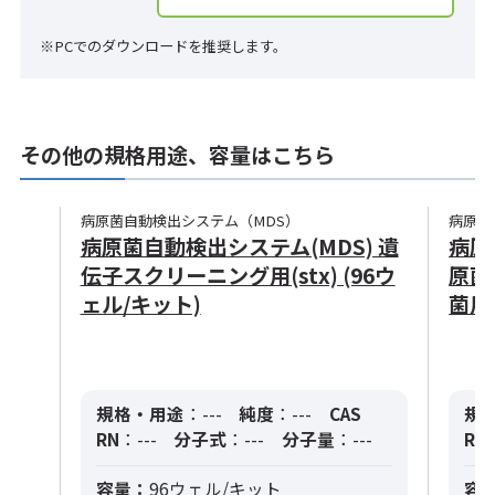
※PCでのダウンロードを推奨します。
その他の規格用途、容量はこちら
病原菌自動検出システム（MDS）
病原菌
病原菌自動検出システム(MDS) 遺
病原
伝子スクリーニング用(stx) (96ウ
原菌
ェル/キット)
菌用
規格・用途
：---
純度
：---
CAS
規
RN
：---
分子式
：---
分子量
：---
RN
容量：
96ウェル/キット
容