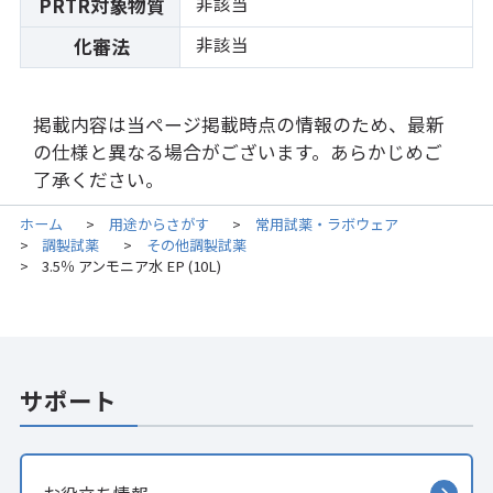
非該当
PRTR対象物質
非該当
化審法
掲載内容は当ページ掲載時点の情報のため、最新
の仕様と異なる場合がございます。あらかじめご
了承ください。
ホーム
用途からさがす
常用試薬・ラボウェア
>
>
調製試薬
その他調製試薬
>
>
3.5％ アンモニア水 EP (10L)
>
サポート