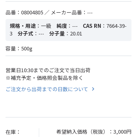
品番：08004805 ／ メーカー品番：---
規格・用途
：一級
純度
：---
CAS RN
：7664-39-
3
分子式
：---
分子量
：20.01
容量：500g
営業日10:30までのご注文で当日出荷
※補充予定・価格照会製品を除く
ご注文から出荷までの日数について
希望納入価格（税抜）：
3,000円
在庫：