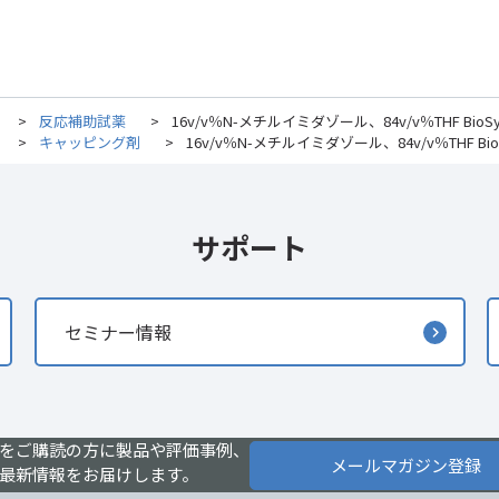
>
反応補助試薬
>
16v/v％N-メチルイミダゾール、84v/v％THF BioSyn, for
>
キャッピング剤
>
16v/v％N-メチルイミダゾール、84v/v％THF BioSyn, f
サポート
セミナー情報
をご購読の方に製品や評価事例、
メールマガジン登録
最新情報をお届けします。