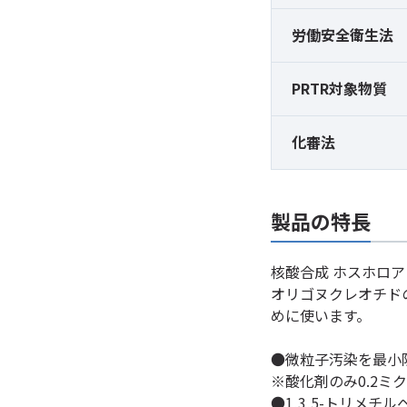
労働安全衛生法
PRTR対象物質
化審法
製品の特長
核酸合成 ホスホロ
オリゴヌクレオチド
めに使います。
●微粒子汚染を最小
※酸化剤のみ0.2ミ
●1,3,5-トリメ