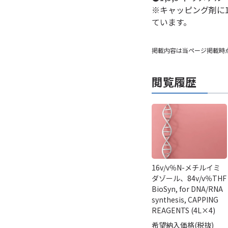
※キャッピング剤に1
ています。
掲載内容は当ページ掲載時
閲覧履歴
16v/v％N-メチルイミ
ダゾール、84v/v％THF
BioSyn, for DNA/RNA
synthesis, CAPPING
REAGENTS (4L×4)
希望納入価格(税抜)