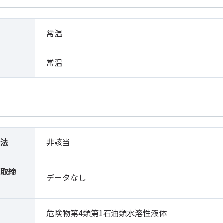
常温
常温
締法
非該当
薬取締
データなし
）
危険物第4類第1石油類水溶性液体