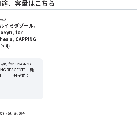
用途、容量はこちら
ell）
メチルイミダゾール、
oSyn, for
hesis, CAPPING
L×4)
Syn, for DNA/RNA
PING REAGENTS
純
N
：---
分子式
：---
抜)
260,800円