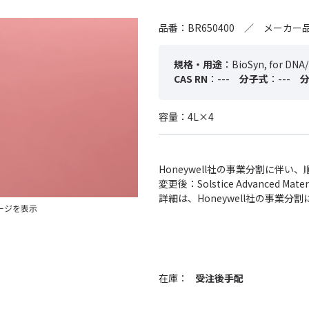
品番：BR650400 ／ メーカー品
規格・用途
：BioSyn, for DNA
CAS RN
：---
分子式
：---
容量：4L×4
Honeywell社の事業分割に伴
変更後：Solstice Advanced
詳細は、Honeywell社の事業
ージを表示
在庫：
受注後手配