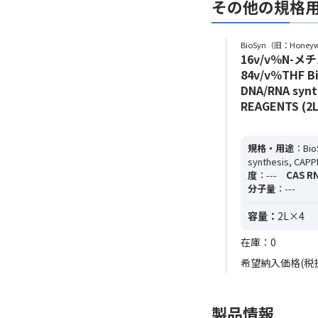
その他の規格
BioSyn（旧：Honeyw
16v/v％N-
84v/v％THF Bi
DNA/RNA synt
REAGENTS (2
規格・用途
：Bio
synthesis, CAP
度
：---
CAS R
分子量
：---
容量：
2L×4
在庫：0
希望納入価格(税
製品情報