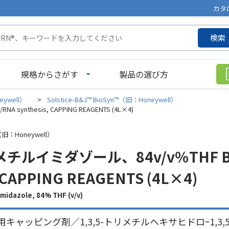
カタ
検索
規格からさがす
製品の選び方
eywell）
>
Solstice-B&J™ BioSyn™（旧：Honeywell）
 synthesis, CAPPING REAGENTS (4L×4)
™（旧：Honeywell）
メチルイミダゾール、84v/v％THF BioS
, CAPPING REAGENTS (4L×4)
dazole, 84% THF (v/v)
キャッピング剤／1,3,5-トリメチルヘキサヒドロｰ1,3