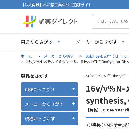
【法人向け】林純薬工業の公式通販サイト
用途からさがす
メーカーからさがす
ホーム
>
メーカーから探す
>
Solstice-B&J™（旧：Hon
>
16v/v％N-メチルイミダゾール、84v/v％THF BioSyn, for DNA/RNA
製品をさがす
Solstice-B&J™ BioSyn
16v/v％N-
用途からさがす
synthesis
メーカーからさがす
【英名】16% N-Methylimi
規格からさがす
＜特長＞核酸合成用