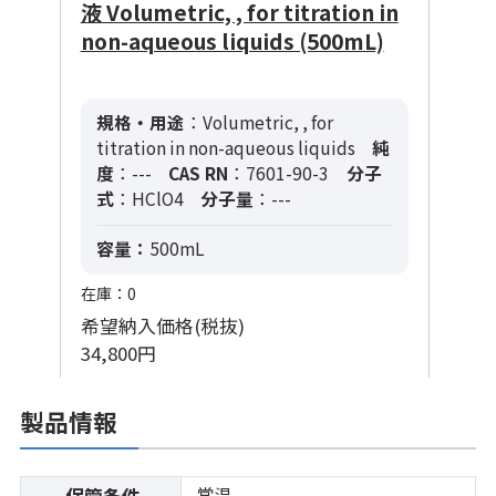
液 Volumetric, , for titration in
non-aqueous liquids (500mL)
規格・用途
：Volumetric, , for
titration in non-aqueous liquids
純
度
：---
CAS RN
：7601-90-3
分子
式
：HClO4
分子量
：---
容量：
500mL
在庫：0
希望納入価格(税抜)
34,800円
製品情報
常温
保管条件