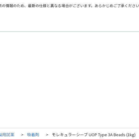
点の情報のため、最新の仕様と異なる場合がございます。あらかじめご了承くださ
製用試薬
>
吸着剤
>
モレキュラーシーブ UOP Type 3A Beads (1kg)