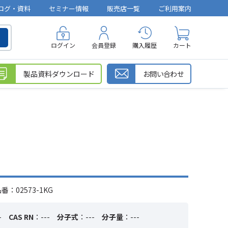
ログ・資料
セミナー情報
販売店一覧
ご利用案内
ログイン
会員登録
購入履歴
カート
製品資料ダウンロード
お問い合わせ
：02573-1KG
-
CAS RN
：---
分子式
：---
分子量
：---