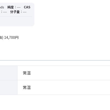
ds
純度
：---
CAS
：---
分子量
：---
抜)
14,700円
常温
常温