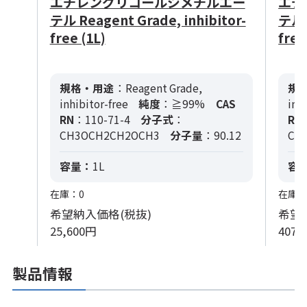
エチレングリコールジメチルエー
エチ
テル Reagent Grade, inhibitor-
テル R
free (1L)
free
規格・用途
：Reagent Grade,
規
inhibitor-free
純度
：≧99%
CAS
inh
RN
：110-71-4
分子式
：
RN
CH3OCH2CH2OCH3
分子量
：90.12
CH
容量：
1L
容
在庫：0
在庫：
希望納入価格(税抜)
希望
25,600円
407,
製品情報