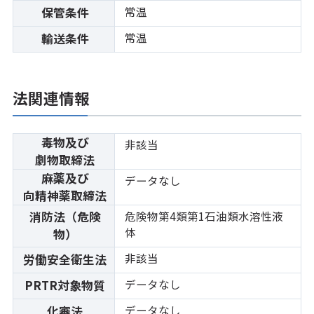
常温
保管条件
常温
輸送条件
法関連情報
毒物及び
非該当
劇物取締法
麻薬及び
データなし
向精神薬取締法
消防法（危険
危険物第4類第1石油類水溶性液
体
物）
非該当
労働安全衛生法
データなし
PRTR対象物質
データなし
化審法