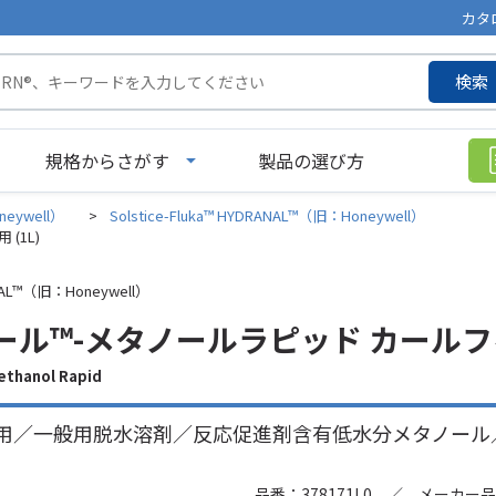
カタ
検索
規格からさがす
製品の選び方
neywell）
>
Solstice-Fluka™ HYDRANAL™（旧：Honeywell）
(1L)
ANAL™（旧：Honeywell）
ル™-メタノールラピッド カールフィ
thanol Rapid
用／一般用脱水溶剤／反応促進剤含有低水分メタノール／水
品番：378171L0 ／ メーカー品番