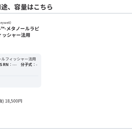
用途、容量はこちら
eywell）
™-メタノールラピ
ィッシャー法用
ールフィッシャー法用
S RN
：---
分子式
：-
抜)
18,500円