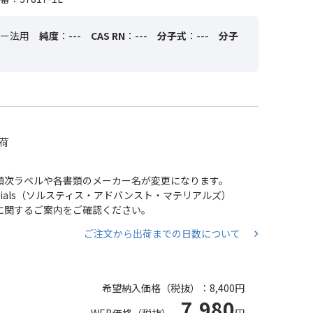
ー法用
純度
：---
CAS RN
：---
分子式
：---
分子
出荷
い、順次ラベルや各書類のメーカー名が変更になります。
 Materials（ソルスティス・アドバンスト・マテリアルズ）
分割に関するご案内をご確認ください。
ご注文から出荷までの日数について
希望納入価格（税抜）：
8,400円
7,980