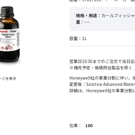
規格・用途
：カールフィッシャ
量
：---
容量：1L
営業日10:30までのご注文で当日
※補充予定・価格照会製品を除く
Honeywell社の事業分割に伴
ージを表示
変更後：Solstice Advanced
詳細は、Honeywell社の事業
在庫：
100