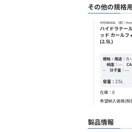
その他の規格
HYDRANAL（旧：Hon
ハイドラナール
ッド カールフ
(2.5L)
規格・用途
：カ
純度
：---
CA
--
分子量
：---
容量：
2.5L
在庫：0
希望納入価格(税
製品情報