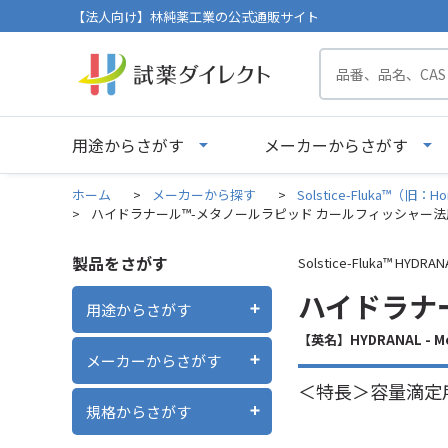
【法人向け】林純薬工業の公式通販サイト
用途からさがす
メーカーからさがす
ホーム
>
メーカーから探す
>
Solstice-Fluka™（旧：Ho
>
ハイドラナール™-メタノールラピッド カールフィッシャー法用 
製品をさがす
Solstice-Fluka™ HYDR
ハイドラナー
用途からさがす
【英名】HYDRANAL - Me
メーカーからさがす
＜特長＞容量滴定
規格からさがす