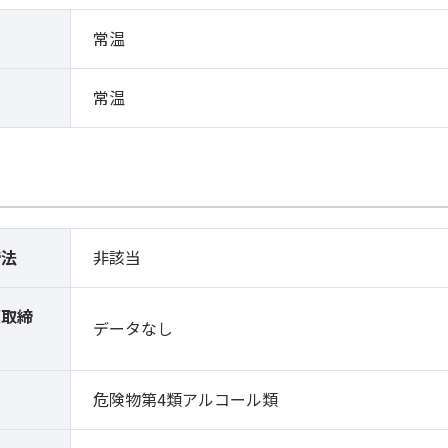
常温
常温
締法
非該当
薬取締
データなし
）
危険物第4類アルコール類