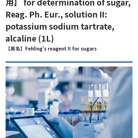
用】 for determination of sugar,
Reag. Ph. Eur., solution II:
potassium sodium tartrate,
alcaline (1L)
【英名】Fehling’s reagent II for sugars