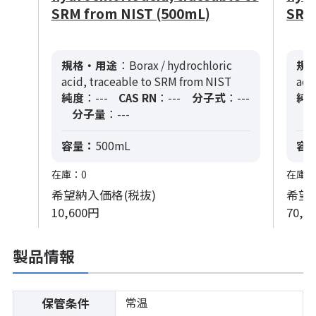
SRM from NIST (500mL)
SRM
規格・用途
：Borax / hydrochloric
規
acid, traceable to SRM from NIST
aci
純度
：---
CAS RN
：---
分子式
：---
純
分子量
：---
容量：
500mL
容
在庫：0
在庫：
希望納入価格(税抜)
希望
10,600円
70,3
製品情報
常温
保管条件