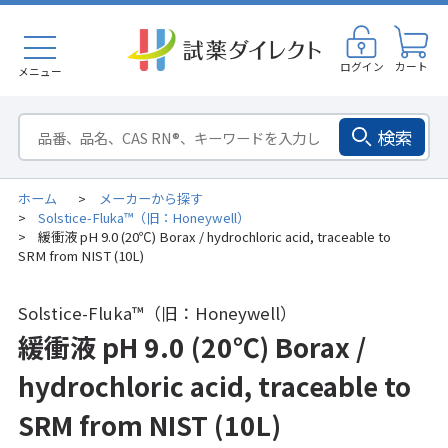
ログイン
カート
メニュー
検索
ホーム
メーカーから探す
>
Solstice-Fluka™（旧：Honeywell）
>
緩衝液 pH 9.0 (20℃) Borax / hydrochloric acid, traceable to
>
SRM from NIST (10L)
Solstice-Fluka™（旧：Honeywell）
緩衝液 pH 9.0 (20℃) Borax /
hydrochloric acid, traceable to
SRM from NIST (10L)