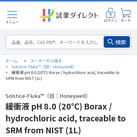
ログイン
カート
メニュー
検索
ホーム
メーカーから探す
>
Solstice-Fluka™（旧：Honeywell）
>
緩衝液 pH 8.0 (20℃) Borax / hydrochloric acid, traceable to
>
SRM from NIST (1L)
Solstice-Fluka™（旧：Honeywell）
緩衝液 pH 8.0 (20℃) Borax /
hydrochloric acid, traceable to
SRM from NIST (1L)