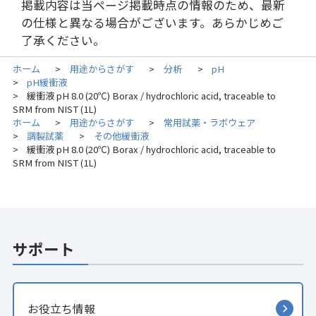
掲載内容は当ページ掲載時点の情報のため、最新
の仕様と異なる場合がございます。あらかじめご
了承ください。
ホーム
用途からさがす
分析
pH
>
>
>
pH緩衝液
>
緩衝液 pH 8.0 (20℃) Borax / hydrochloric acid, traceable to
>
SRM from NIST (1L)
ホーム
用途からさがす
常用試薬・ラボウェア
>
>
調製試薬
その他緩衝液
>
>
緩衝液 pH 8.0 (20℃) Borax / hydrochloric acid, traceable to
>
SRM from NIST (1L)
サポート
お役立ち情報