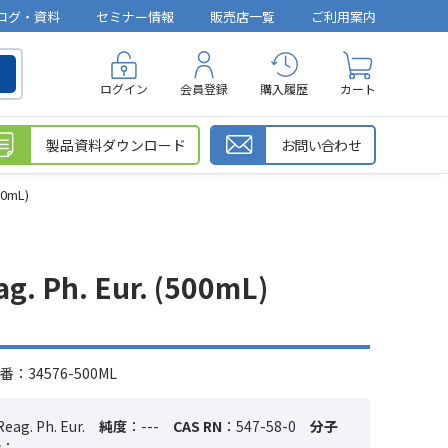
ログ・資料
セミナー情報
販売店一覧
ご利用案内
ログイン
会員登録
購入履歴
カート
製品資料ダウンロード
お問い合わせ
00mL)
 Ph. Eur. (500mL)
：34576-500ML
eag. Ph. Eur.
純度
：---
CAS RN
：547-58-0
分子
量
：---