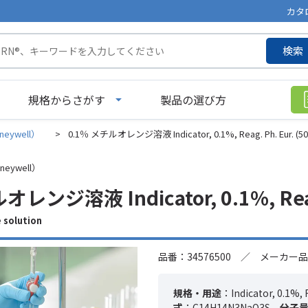
カタ
検索
規格からさがす
製品の選び方
neywell）
>
0.1％ メチルオレンジ溶液 Indicator, 0.1%, Reag. Ph. Eur. (5
neywell）
レンジ溶液 Indicator, 0.1%, Reag.
solution
品番：34576500 ／ メーカー品番
規格・用途
：Indicator, 0.1%, R
式
：C14H14N3NaO3S
分子