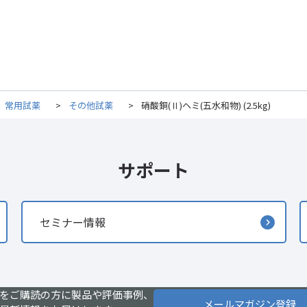
常用試薬
>
その他試薬
>
硝酸銅(Ⅱ)ヘミ(五水和物) (2.5kg)
サポート
セミナー情報
をご購読の方に製品や評価事例、
メールマガジン登録