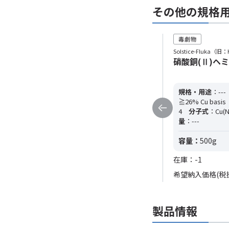
その他の規格
Solstice-Fluka（旧：Honeywell）
Solstice-Fluka（旧：
硝酸銅(Ⅱ)ヘミ(五水和物) (1kg)
硝酸銅(Ⅱ)ヘミ(
規格・用途
：---
純度
：≧98%,
規格・用途
：---
≧26% Cu basis
CAS RN
：19004-19-
≧26% Cu basis
4
分子式
：Cu(NO3)2・2.5H2O
分子
4
分子式
：Cu(N
量
：---
量
：---
容量：
1kg
容量：
500g
在庫：0
在庫：-1
希望納入価格(税抜)
24,800円
希望納入価格(税
製品情報