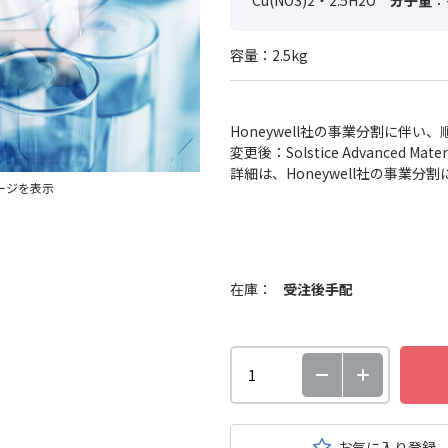
Cu(NO3)2・2.5H2O
分子量
：-
容量：2.5kg
Honeywell社の事業分割に伴
変更後：Solstice Advanced
詳細は、Honeywell社の事業
ージを表示
在庫：
受注後手配
お気に入り登録