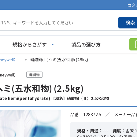
カタ
検索
規格からさがす
製品の選び方
neywell）
>
硝酸銅(Ⅱ)ヘミ(五水和物) (2.5kg)
neywell）
ミ(五水和物) (2.5kg)
trate hemi(pentahydrate) 【和名】硝酸銅（Ⅱ）2.5水和物
品番：128372.5 ／ メーカー品番：
規格・用途
：---
純度
：≧98%,