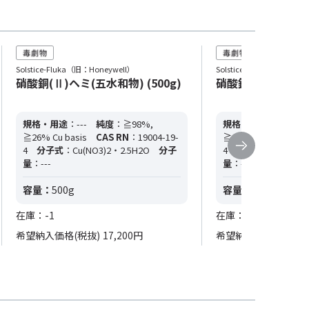
Solstice-Fluka（旧：Honeywell）
Solstice-Fluka（旧：Hone
硝酸銅(Ⅱ)ヘミ(五水和物) (500g)
硝酸銅(Ⅱ)ヘミ(五水
規格・用途
：---
純度
：≧98%,
規格・用途
：---
純
≧26% Cu basis
CAS RN
：19004-19-
≧26% Cu basis
CA
4
分子式
：Cu(NO3)2・2.5H2O
分子
4
分子式
：Cu(NO3)
量
：---
量
：---
容量：
500g
容量：
1kg
在庫：-1
在庫：0
希望納入価格(税抜)
17,200円
希望納入価格(税抜)
2