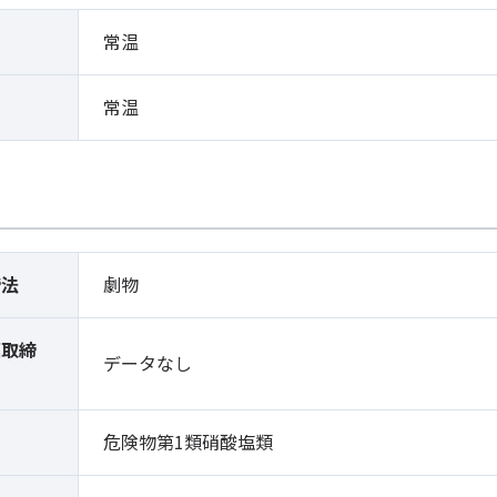
常温
常温
締法
劇物
薬取締
データなし
）
危険物第1類硝酸塩類