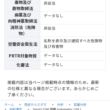
毒物及び
非該当
劇物取締法
麻薬及び
データなし
向精神薬取締法
消防法（危険
非該当
物）
名称を表示及び通知すべき危険物
労働安全衛生法
及び有害物
データなし
PRTR対象物質
データなし
化審法
掲載内容は当ページ掲載時点の情報のため、最新
の仕様と異なる場合がございます。あらかじめご
了承ください。
ホーム
用途からさがす
分析
容量分析
>
>
>
中和滴定
2mol/L(2N) 塩酸 Volumetric (10L)
>
>