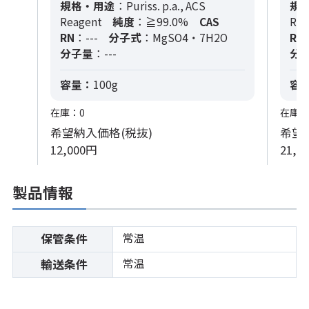
規格・用途
：Puriss. p.a., ACS
規
Reagent
純度
：≧99.0%
CAS
Rea
RN
：---
分子式
：MgSO4・7H2O
RN
分子量
：---
分
容量：
100g
容
在庫：0
在庫：
希望納入価格(税抜)
希望
12,000円
21,3
製品情報
常温
保管条件
常温
輸送条件