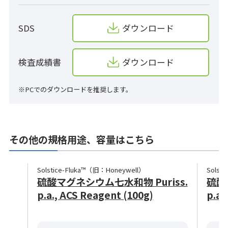
SDS
ダウンロード
検査成績書
ダウンロード
※PCでのダウンロードを推奨します。
その他の規格用途、容量はこちら
Solstice-Fluka™（旧：Honeywell）
Solst
硫酸マグネシウム七水和物 Puriss.
硫酸
p.a., ACS Reagent (100g)
p.a.