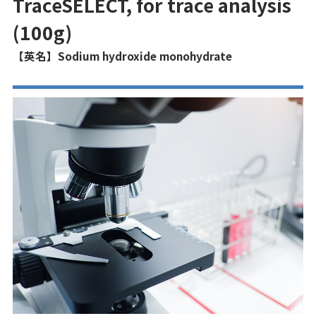
TraceSELECT, for trace analysis
(100g)
【英名】Sodium hydroxide monohydrate