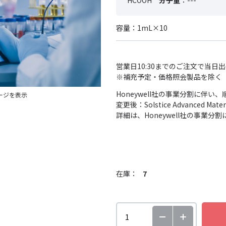
HCOOH
分子量
：---
容量：1mL×10
営業日10:30までのご注文で当日
※補充予定・価格照会製品を除く
Honeywell社の事業分割に伴
ージを表示
変更後：Solstice Advanced
詳細は、Honeywell社の事業
在庫：
7