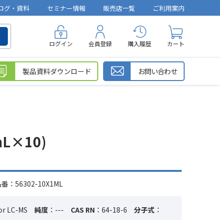
ログ・資料
セミナー情報
販売店一覧
ご利用案内
ログイン
会員登録
購入履歴
カート
製品資料ダウンロード
お問い合わせ
1mL×10)
：56302-10X1ML
or LC-MS
純度
：---
CAS RN
：64-18-6
分子式
：