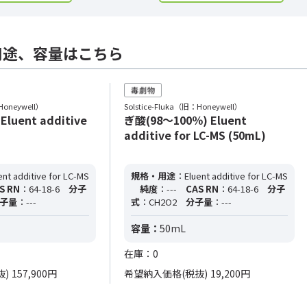
用途、容量はこちら
Honeywell）
Solstice-Fluka（旧：Honeywell）
luent additive
ぎ酸(98～100％) Eluent
)
additive for LC-MS (50mL)
nt additive for LC-MS
規格・用途
：Eluent additive for LC-MS
S RN
：64-18-6
分子
純度
：---
CAS RN
：64-18-6
分子
子量
：---
式
：CH2O2
分子量
：---
容量：
50mL
在庫：0
抜)
157,900円
希望納入価格(税抜)
19,200円