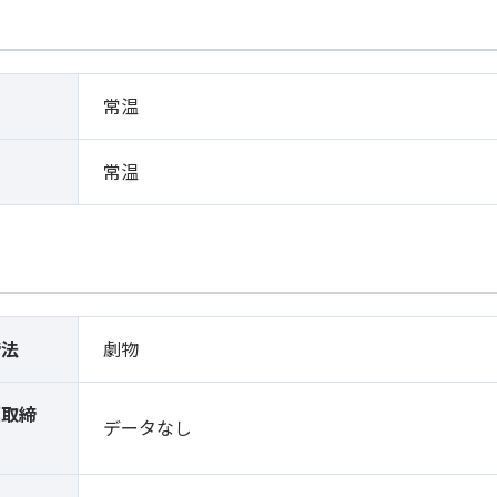
常温
常温
締法
劇物
薬取締
データなし