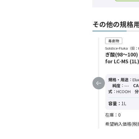
その他の規格
Solstice-Fluka（旧：Honeywell）
Solstice-Fluka（旧：
ぎ酸(98～100％) Eluent
ぎ酸(98～100) E
additive for LC-MS (50mL)
for LC-MS (1L
規格・用途
：Eluent additive for LC-MS
規格・用途
：Elue
純度
：---
CAS RN
：64-18-6
分子
純度
：---
CA
式
：CH2O2
分子量
：---
式
：HCOOH
分
容量：
50mL
容量：
1L
在庫：0
在庫：0
希望納入価格(税抜)
19,200円
希望納入価格(税