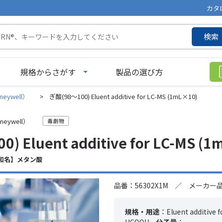
カタ
検索
規格からさがす
製品の選び方
neywell）
>
ぎ酸(98～100) Eluent additive for LC-MS (1mL×10)
neywell）
) Eluent additive for LC-MS (
 【和名】メタン酸
品番：56302X1M ／ メーカー品番
規格・用途
：Eluent additive f