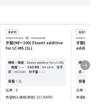
Solstice-Fluka（旧：Honeywell）
Solstice-Fluka（旧：Hone
ぎ酸(98～100) Eluent additive
ぎ酸(98～100％) E
for LC-MS (1L)
additive for LC-
規格・用途
：Eluent additive for LC-MS
規格・用途
：Eluent a
純度
：---
CAS RN
：64-18-6
分子
純度
：---
CAS R
式
：HCOOH
分子量
：---
式
：CH2O2
分子量
容量：
1L
容量：
50mL
在庫：0
在庫：0
希望納入価格(税抜)
157,900円
希望納入価格(税抜)
1