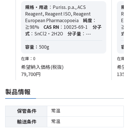
規格・用途
：Puriss. p.a., ACS
規
Reagent, Reagent ISO, Reagent
Rea
European Pharmacopoeia
純度
：
Eur
≧98%
CAS RN
：10025-69-1
分子
≧9
式
：SnCl2・2H2O
分子量
：---
式
：
容量：
500g
容
在庫：0
在庫：
希望納入価格(税抜)
希望
79,700円
135,
製品情報
常温
保管条件
常温
輸送条件