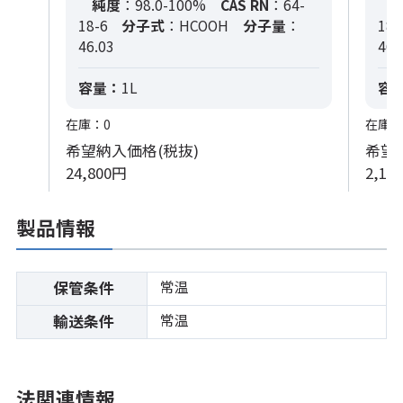
純度
：98.0-100%
CAS RN
：64-
18-6
分子式
：HCOOH
分子量
：
18-
46.03
46.
容量：
1L
容
在庫：0
在庫：
希望納入価格(税抜)
希望
24,800円
2,13
製品情報
常温
保管条件
常温
輸送条件
法関連情報