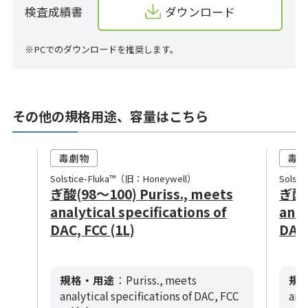
検査成績書
ダウンロード
※PCでのダウンロードを推奨します。
その他の規格用途、容量はこちら
Solstice-Fluka™（旧：Honeywell）
Solst
ぎ酸(98～100) Puriss., meets
ぎ酸(
analytical specifications of
anal
DAC, FCC (1L)
DAC,
規格・用途
：Puriss., meets
規
analytical specifications of DAC, FCC
ana