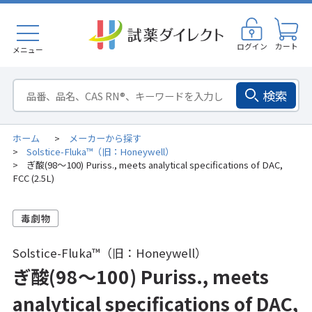
ログイン
カート
メニュー
検索
ホーム
メーカーから探す
>
Solstice-Fluka™（旧：Honeywell）
>
ぎ酸(98～100) Puriss., meets analytical specifications of DAC,
>
FCC (2.5L)
Solstice-Fluka™（旧：Honeywell）
ぎ酸(98～100) Puriss., meets
analytical specifications of DAC,