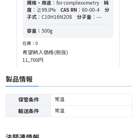
規格・用途
：for complexometry
純
度
：≧99.0%
CAS RN
：60-00-4
分
子式
：C10H16N2O8
分子量
：---
容量：
500g
在庫：0
希望納入価格(税抜)
11,700円
製品情報
常温
保管条件
常温
輸送条件
法関連情報