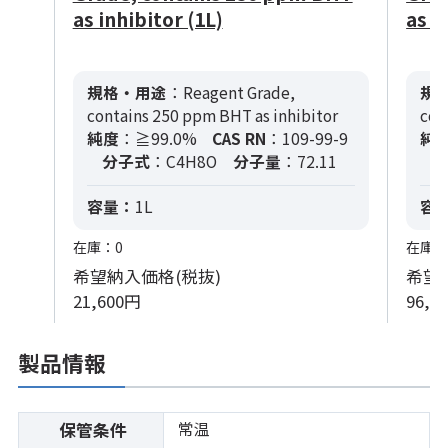
as inhibitor (1L)
as i
規格・用途
：Reagent Grade,
規
contains 250 ppm BHT as inhibitor
con
純度
：≧99.0%
CAS RN
：109-99-9
純
分子式
：C4H8O
分子量
：72.11
容量：
1L
容
在庫：0
在庫：
希望納入価格(税抜)
希望
21,600円
96,0
製品情報
常温
保管条件