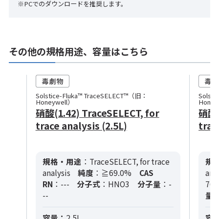
※PCでのダウンロードを推奨します。
その他の規格用途、容量はこちら
Solstice-Fluka™ TraceSELECT™（旧：
Solst
Honeywell）
Honey
硝酸(1.42) TraceSELECT, for
硝酸(1
trace analysis (2.5L)
trac
規格・用途
：TraceSELECT, for trace
規
analysis
純度
：≧69.0%
CAS
ana
RN
：---
分子式
：HNO3
分子量
：-
769
--
量
：
容量：
2.5L
容