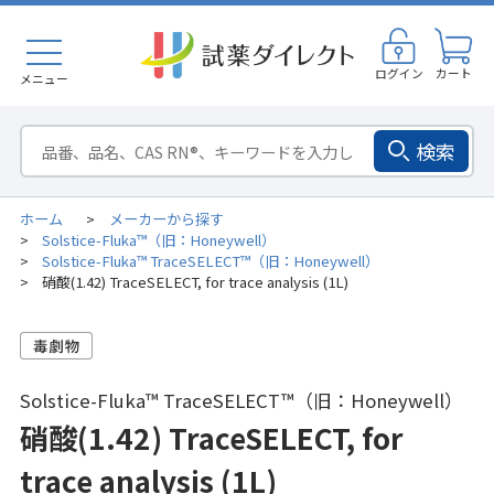
ログイン
カート
メニュー
検索
ホーム
メーカーから探す
>
Solstice-Fluka™（旧：Honeywell）
>
Solstice-Fluka™ TraceSELECT™（旧：Honeywell）
>
硝酸(1.42) TraceSELECT, for trace analysis (1L)
>
Solstice-Fluka™ TraceSELECT™（旧：Honeywell）
硝酸(1.42) TraceSELECT, for
trace analysis (1L)