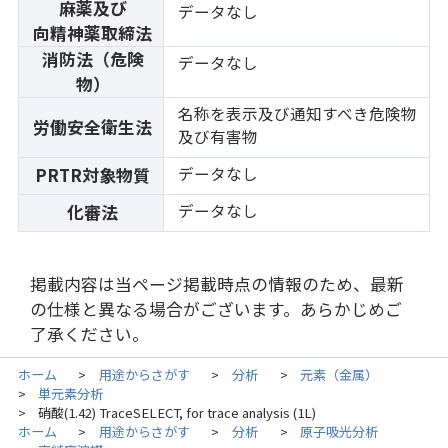
麻薬及び
データなし
向精神薬取締法
消防法（危険
データなし
物）
名称を表示及び通知すべき危険物
労働安全衛生法
及び有害物
データなし
PRTR対象物質
データなし
化審法
掲載内容は当ページ掲載時点の情報のため、最新
の仕様と異なる場合がございます。あらかじめご
了承ください。
ホーム
用途からさがす
分析
元素（金属）
>
>
>
単元素分析
>
硝酸(1.42) TraceSELECT, for trace analysis (1L)
>
ホーム
用途からさがす
分析
原子吸光分析
>
>
>