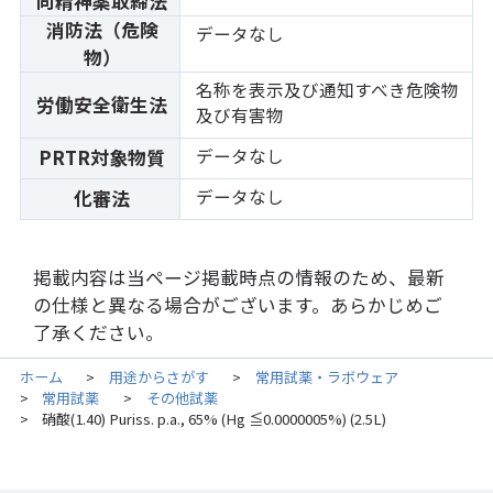
向精神薬取締法
消防法（危険
データなし
物）
名称を表示及び通知すべき危険物
労働安全衛生法
及び有害物
データなし
PRTR対象物質
データなし
化審法
掲載内容は当ページ掲載時点の情報のため、最新
の仕様と異なる場合がございます。あらかじめご
了承ください。
ホーム
用途からさがす
常用試薬・ラボウェア
>
>
常用試薬
その他試薬
>
>
硝酸(1.40) Puriss. p.a., 65% (Hg ≦0.0000005%) (2.5L)
>