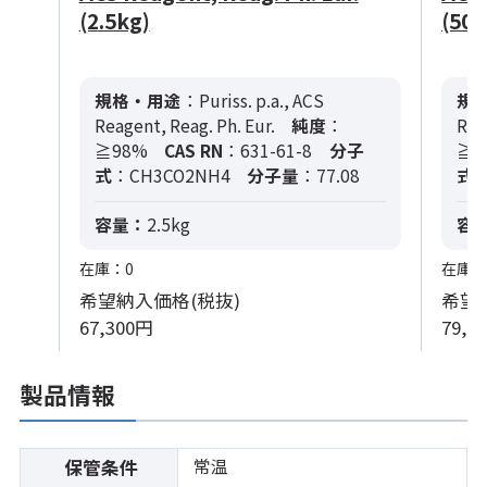
(2.5kg)
(50
規格・用途
：Puriss. p.a., ACS
規
Reagent, Reag. Ph. Eur.
純度
：
Rea
≧98%
CAS RN
：631-61-8
分子
≧9
式
：CH3CO2NH4
分子量
：77.08
式
：
容量：
2.5kg
容
在庫：0
在庫：
希望納入価格(税抜)
希望
67,300円
79,9
製品情報
常温
保管条件