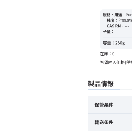
規格・用途
：Puri
純度
：≧99.8% (
CAS RN
：---
子量
：---
容量：
250g
在庫：0
希望納入価格(税
製品情報
保管条件
輸送条件