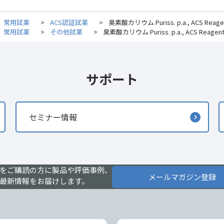
常用試薬
>
ACS認証試薬
>
臭素酸カリウム Puriss. p.a., ACS Reagen
常用試薬
>
その他試薬
>
臭素酸カリウム Puriss. p.a., ACS Reagent 
サポート
セミナー情報
をご購読の方に製品や評価事例、
メールマガジン登録
最新情報をお届けします。