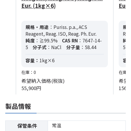
Eur. (1kg×6)
Eur.
規格・用途
：Puriss. p.a., ACS
規
Reagent, Reag. ISO, Reag. Ph. Eur.
Rea
純度
：≧99.5%
CAS RN
：7647-14-
純
5
分子式
：NaCl
分子量
：58.44
5
容量：
1kg×6
容
在庫：0
在庫：
希望納入価格(税抜)
希望
55,900円
156,
製品情報
常温
保管条件