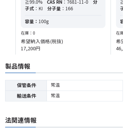
≧99.0%
CAS RN
：7681-11-0
分
≧9
子式
：KI
分子量
：166
子
容量：
100g
容
在庫：0
在庫：
希望納入価格(税抜)
希望
17,200円
46,4
製品情報
常温
保管条件
常温
輸送条件
法関連情報