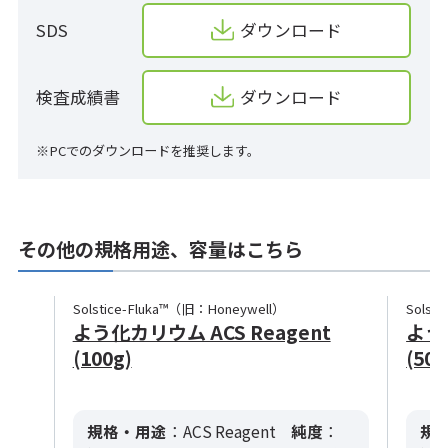
SDS
ダウンロード
検査成績書
ダウンロード
※PCでのダウンロードを推奨します。
その他の規格用途、容量はこちら
Solstice-Fluka™（旧：Honeywell）
Solst
よう化カリウム ACS Reagent
よう化
(100g)
(500
規格・用途
：ACS Reagent
純度
：
規