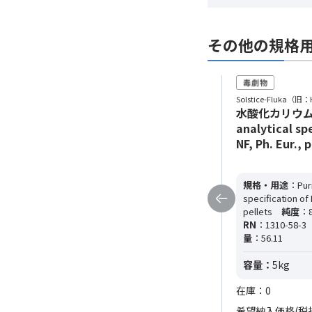
その他の規格
Solstice-Fluka（旧：Honeywell）
Solstice-Fluka（旧：
水酸化カリウム Puriss., meets
水酸化カリウム Pu
analytical specification of BP,
analytical spe
NF, Ph. Eur., pellets (25kg)
NF, Ph. Eur., 
規格・用途
：Puriss., meets analytical
規格・用途
：Puri
specification of BP, NF, Ph. Eur.,
specification of B
pellets
純度
：85-100.5%,
CAS
pellets
純度
：8
RN
：1310-58-3
分子式
：KOH
分子
RN
：1310-58-3
量
：56.11
量
：56.11
容量：
25kg
容量：
5kg
在庫：0
在庫：0
希望納入価格(税抜)
38,800円
希望納入価格(税