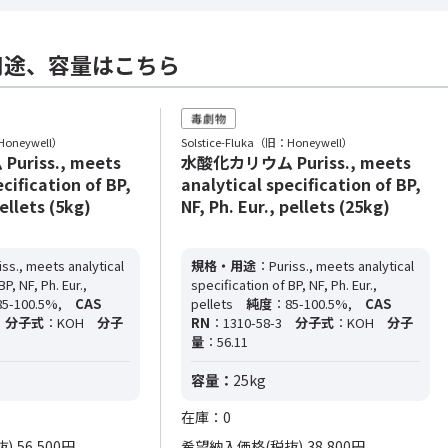
用途、容量はこちら
Honeywell）
Solstice-Fluka（旧：Honeywell）
riss., meets
水酸化カリウム Puriss., meets
cification of BP,
analytical specification of BP,
pellets (5kg)
NF, Ph. Eur., pellets (25kg)
ss., meets analytical
規格・用途
：Puriss., meets analytical
P, NF, Ph. Eur.,
specification of BP, NF, Ph. Eur.,
5-100.5%,
CAS
pellets
純度
：85-100.5%,
CAS
分子式
：KOH
分子
RN
：1310-58-3
分子式
：KOH
分子
量
：56.11
容量：
25kg
在庫：0
抜)
56,500円
希望納入価格(税抜)
38,800円