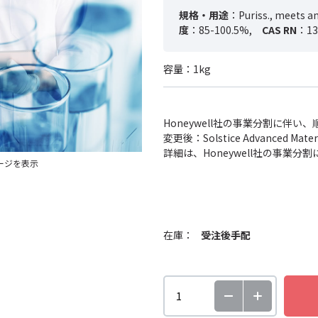
規格・用途
：Puriss., meets ana
度
：85-100.5%,
CAS RN
：13
容量：1kg
Honeywell社の事業分割に伴
変更後：Solstice Advanced
詳細は、Honeywell社の事業
ージを表示
在庫：
受注後手配