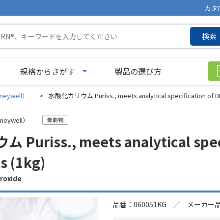
カタ
検索
規格からさがす
製品の選び方
neywell）
>
水酸化カリウム Puriss., meets analytical specification of BP, N
neywell）
riss., meets analytical specif
ts (1kg)
roxide
品番：060051KG ／ メーカー品番