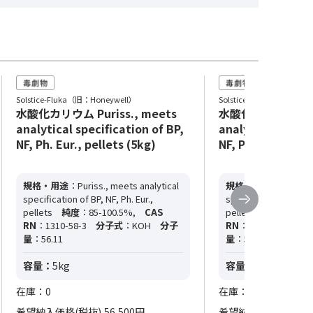
Solstice-Fluka（旧：Honeywell）
Solstice-Fluka（旧：Hone
水酸化カリウム Puriss., meets
水酸化カリウム Puri
analytical specification of BP,
analytical specif
NF, Ph. Eur., pellets (5kg)
NF, Ph. Eur., pell
規格・用途
：Puriss., meets analytical
規格・用途
：Puriss.,
specification of BP, NF, Ph. Eur.,
specification of BP, N
pellets
純度
：85-100.5%,
CAS
pellets
純度
：85-10
RN
：1310-58-3
分子式
：KOH
分子
RN
：1310-58-3
分
量
：56.11
量
：56.11
容量：
5kg
容量：
25kg
在庫：0
在庫：0
希望納入価格(税抜)
56,500円
希望納入価格(税抜)
3