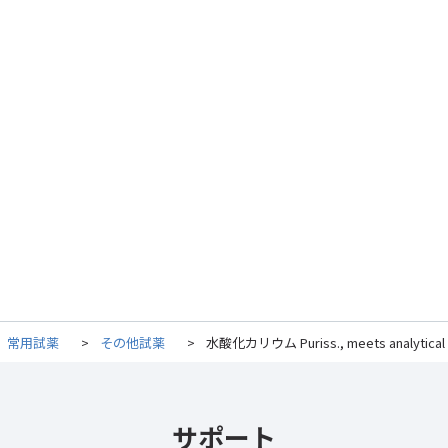
常用試薬
>
その他試薬
>
水酸化カリウム Puriss., meets analytical speci
サポート