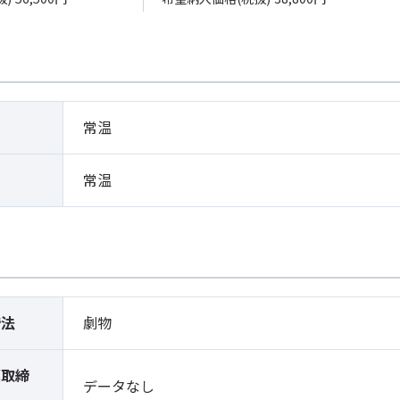
常温
常温
締法
劇物
薬取締
データなし