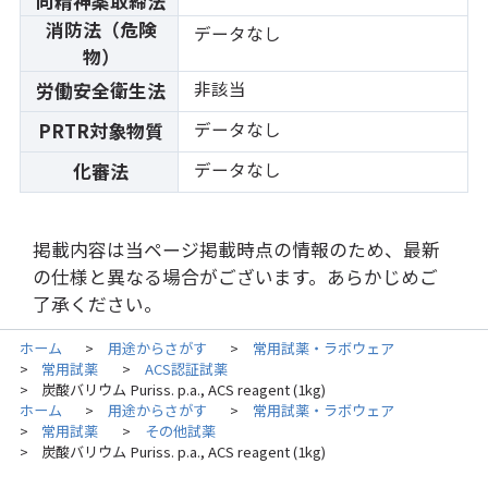
向精神薬取締法
消防法（危険
データなし
物）
非該当
労働安全衛生法
データなし
PRTR対象物質
データなし
化審法
掲載内容は当ページ掲載時点の情報のため、最新
の仕様と異なる場合がございます。あらかじめご
了承ください。
ホーム
用途からさがす
常用試薬・ラボウェア
>
>
常用試薬
ACS認証試薬
>
>
炭酸バリウム Puriss. p.a., ACS reagent (1kg)
>
ホーム
用途からさがす
常用試薬・ラボウェア
>
>
常用試薬
その他試薬
>
>
炭酸バリウム Puriss. p.a., ACS reagent (1kg)
>