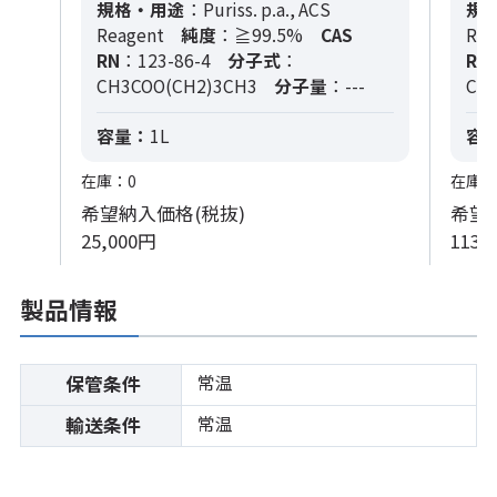
規格・用途
：Puriss. p.a., ACS
規
Reagent
純度
：≧99.5%
CAS
Rea
RN
：123-86-4
分子式
：
RN
CH3COO(CH2)3CH3
分子量
：---
CH
容量：
1L
容
在庫：0
在庫：
希望納入価格(税抜)
希望
25,000円
113,
製品情報
常温
保管条件
常温
輸送条件