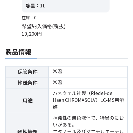
容量：
1L
在庫：0
希望納入価格(税抜)
19,200円
製品情報
常温
保管条件
常温
輸送条件
ハネウェル社製（Riedel-de
Haen CHROMASOLV）LC-MS用溶
用途
媒
揮発性の無色液体で、特異のにお
いがある。
エタノール及びジエチルエーテル
物性情報