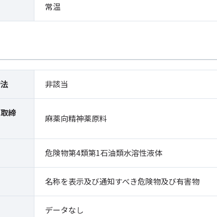
常温
締法
非該当
薬取締
麻薬向精神薬原料
）
危険物第4類第1石油類水溶性液体
名称を表示及び通知すべき危険物及び有害物
データなし