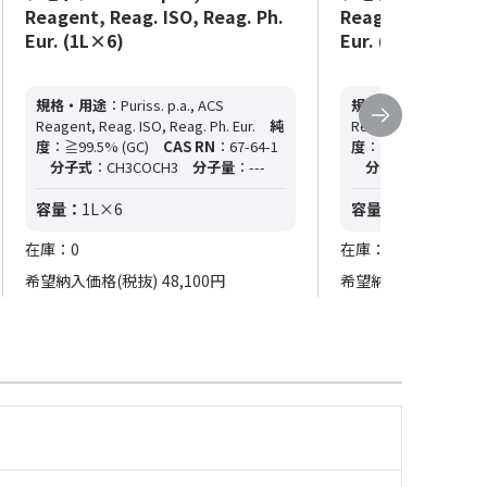
Reagent, Reag. ISO, Reag. Ph.
Reagent, Reag. I
Eur. (1L×6)
Eur. (25L)
規格・用途
：Puriss. p.a., ACS
規格・用途
：Puriss. p
Reagent, Reag. ISO, Reag. Ph. Eur.
純
Reagent, Reag. ISO, R
度
：≧99.5% (GC)
CAS RN
：67-64-1
度
：≧99.5% (GC)
C
分子式
：CH3COCH3
分子量
：---
分子式
：CH3COCH
容量：
1L×6
容量：
25L
在庫：0
在庫：0
希望納入価格(税抜)
48,100円
希望納入価格(税抜)
1