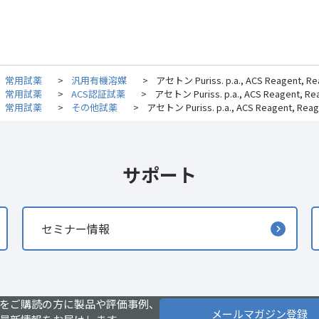
常用試薬
>
汎用有機溶媒
>
アセトン Puriss. p.a., ACS Reagent, Reag.
常用試薬
>
ACS認証試薬
>
アセトン Puriss. p.a., ACS Reagent, Reag.
常用試薬
>
その他試薬
>
アセトン Puriss. p.a., ACS Reagent, Reag. I
サポート
セミナー情報
をご購読の方に製品や評価事例、
メールマガジン登録