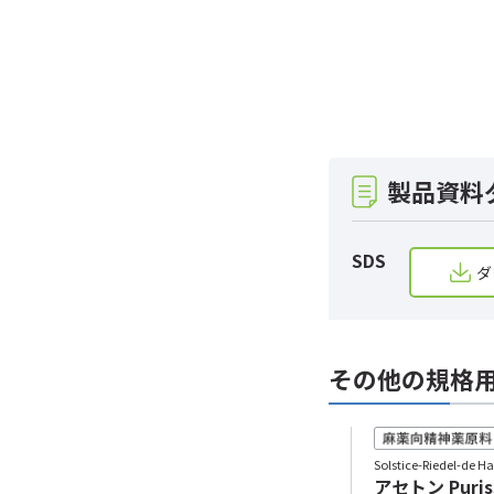
製品資料
SDS
ダ
その他の規格
Solstice-Riedel-de Haen（旧：Honeywell）
Solstice-Riedel-d
アセトン Puriss. p.a., ACS
アセトン Puriss.