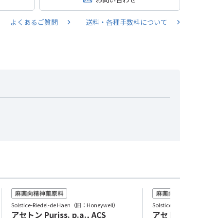
よくあるご質問
送料・各種手数料について
Solstice-Riedel-de Haen（旧：Honeywell）
Solstice-Riedel-de Ha
アセトン Puriss. p.a., ACS
アセトン Puriss. p.