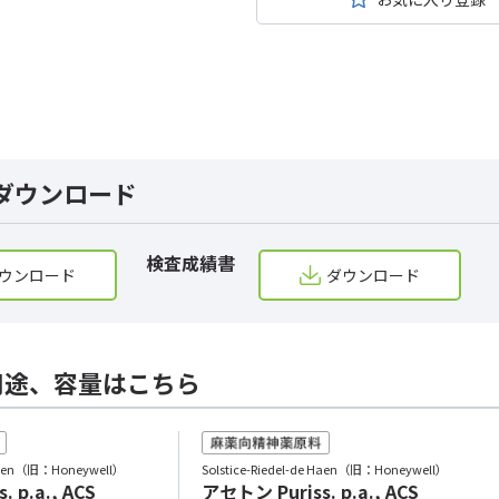
ダウンロード
検査成績書
ウンロード
ダウンロード
用途、容量はこちら
e Haen（旧：Honeywell）
Solstice-Riedel-de Haen（旧：Honeywell）
 p.a., ACS
アセトン Puriss. p.a., ACS