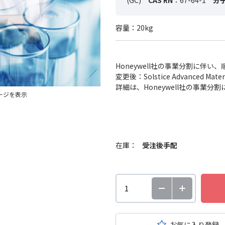
(GC)
CAS RN
：67-64-1
分
容量：20kg
Honeywell社の事業分割に伴
変更後：Solstice Advanced
詳細は、Honeywell社の事業
ージを表示
在庫：
受注後手配
お気に入り登録