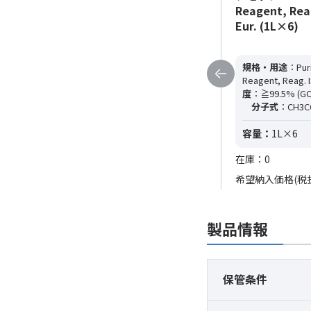
Reagent, Reag. ISO, Reag. Ph.
Reagent, Reag
Eur. (25L)
Eur. (1L×6)
規格・用途
：Puriss. p.a., ACS
規格・用途
：Puri
Reagent, Reag. ISO, Reag. Ph. Eur.
純
Reagent, Reag. I
度
：≧99.5% (GC)
CAS RN
：67-64-1
度
：≧99.5% (GC
分子式
：CH3COCH3
分子量
：---
分子式
：CH3C
容量：
25L
容量：
1L×6
在庫：0
在庫：0
希望納入価格(税抜)
151,400円
希望納入価格(税
製品情報
保管条件