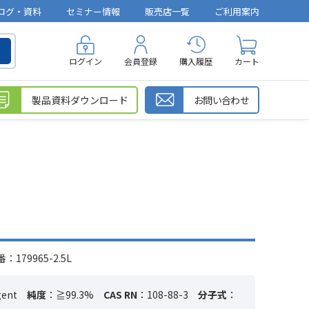
ログ・資料
セミナー情報
販売店一覧
ご利用案内
ログイン
会員登録
購入履歴
カート
製品資料ダウンロード
お問い合わせ
179965-2.5L
gent
純度
：≧99.3%
CAS RN
：108-88-3
分子式
：