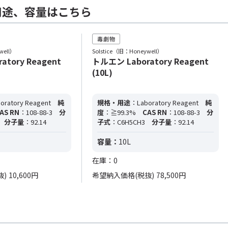
用途、容量はこちら
well）
Solstice（旧：Honeywell）
atory Reagent
トルエン Laboratory Reagent
(10L)
oratory Reagent
純
規格・用途
：Laboratory Reagent
純
AS RN
：108-88-3
分
度
：≧99.3%
CAS RN
：108-88-3
分
分子量
：92.14
子式
：C6H5CH3
分子量
：92.14
容量：
10L
在庫：0
抜)
10,600円
希望納入価格(税抜)
78,500円