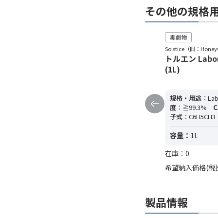
その他の規格
Solstice（旧：Honeywell）
Solstice（旧：Honey
トルエン Laboratory Reagent
トルエン Labor
(10L)
(1L)
規格・用途
：Laboratory Reagent
純
規格・用途
：Lab
度
：≧99.3%
CAS RN
：108-88-3
分
度
：≧99.3%
C
子式
：C6H5CH3
分子量
：92.14
子式
：C6H5CH3
容量：
10L
容量：
1L
在庫：0
在庫：0
希望納入価格(税抜)
78,500円
希望納入価格(税
製品情報