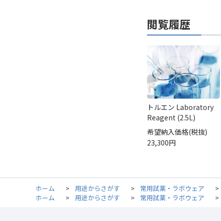
閲覧履歴
トルエン Laboratory
Reagent (2.5L)
希望納入価格(税抜)
23,300円
ホーム
>
用途からさがす
>
常用試薬・ラボウェア
>
ホーム
>
用途からさがす
>
常用試薬・ラボウェア
>