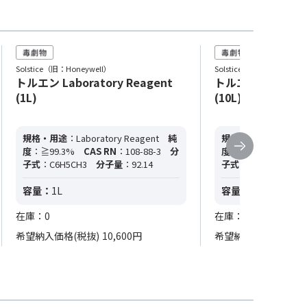
Solstice（旧：Honeywell）
Solstice（旧：Honeywell
トルエン Laboratory Reagent
トルエン Laborato
(1L)
(10L)
規格・用途
：Laboratory Reagent
純
規格・用途
：Laborat
度
：≧99.3%
CAS RN
：108-88-3
分
度
：≧99.3%
CAS 
子式
：C6H5CH3
分子量
：92.14
子式
：C6H5CH3
分
容量：
1L
容量：
10L
在庫：0
在庫：0
希望納入価格(税抜)
10,600円
希望納入価格(税抜)
7