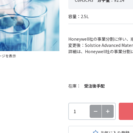
C6H5CH3
分子量
：92.14
容量：2.5L
Honeywell社の事業分割に伴
変更後：Solstice Advanced
詳細は、Honeywell社の事業
ージを表示
在庫：
受注後手配
お気に入り登録