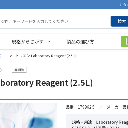
カタ
検索
規格からさがす
製品の選び方
l）
>
トルエン Laboratory Reagent (2.5L)
l）
ratory Reagent (2.5L)
品番：179962.5 ／ メーカー品番：
規格・用途
：Laboratory Rea