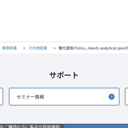
常用試薬
>
その他試薬
>
酸化亜鉛 Puriss., meets analytical specifica
サポート
セミナー情報
をご購読の方に製品や評価事例、