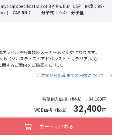
lytical specification of BP, Ph. Eur., USP
純度
：99-
ance)
CAS RN
：---
分子式
：ZnO
分子量
：---
い、順次ラベルや各書類のメーカー名が変更になります。
 Materials（ソルスティス・アドバンスト・マテリアルズ）
分割に関するご案内をご確認ください。
ご注文から出荷までの日数について
希望納入価格（税抜）：
34,100円
32,400
WEB価格（税抜）
円
カートにいれる