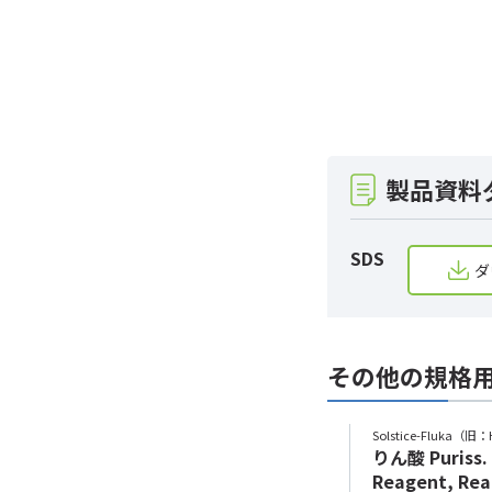
製品資料
SDS
ダ
その他の規格
Solstice-Fluka（旧：Honeywell）
Solstice-Fluka（旧：
りん酸 Puriss. p.a., ACS
りん酸 Puriss. 
Reagent, Reag. ISO, Reag. Ph.
Reagent, Reag