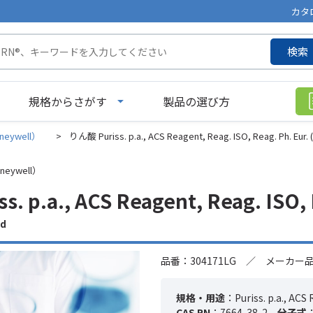
カタ
検索
規格からさがす
製品の選び方
neywell）
>
りん酸 Puriss. p.a., ACS Reagent, Reag. ISO, Reag. Ph. Eur. (
neywell）
. p.a., ACS Reagent, Reag. ISO, R
id
品番：304171LG ／ メーカー品番
規格・用途
：Puriss. p.a., ACS 
CAS RN
：7664-38-2
分子式