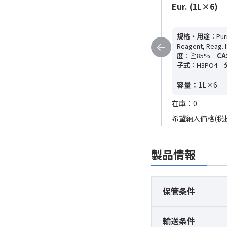
Eur. (45kg)
Eur. (1L×6)
規格・用途
：Puriss. p.a., ACS
規格・用途
：Puri
Reagent, Reag. ISO, Reag. Ph. Eur.
純
Reagent, Reag. I
度
：≧85%
CAS RN
：7664-38-2
分
度
：≧85%
CA
子式
：H3PO4
分子量
：98
子式
：H3PO4
容量：
45kg
容量：
1L×6
在庫：0
在庫：0
希望納入価格(税抜)
88,500円
希望納入価格(税
製品情報
保管条件
輸送条件