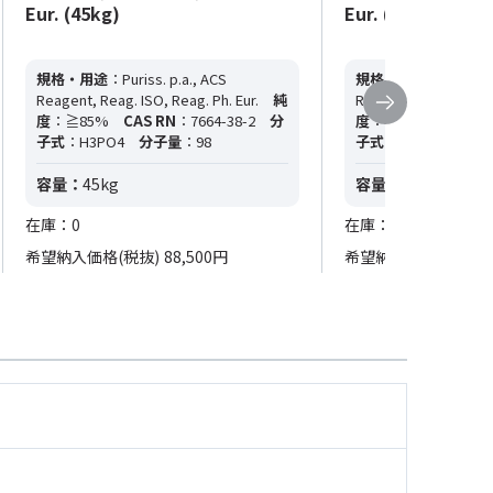
Eur. (45kg)
Eur. (1L×6)
規格・用途
：Puriss. p.a., ACS
規格・用途
：Puriss. p
Reagent, Reag. ISO, Reag. Ph. Eur.
純
Reagent, Reag. ISO, R
度
：≧85%
CAS RN
：7664-38-2
分
度
：≧85%
CAS R
子式
：H3PO4
分子量
：98
子式
：H3PO4
分子
容量：
45kg
容量：
1L×6
在庫：0
在庫：0
希望納入価格(税抜)
88,500円
希望納入価格(税抜)
1