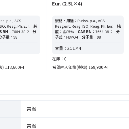
Eur. (2.5L×4)
ss. p.a., ACS
規格・用途
：Puriss. p.a., ACS
SO, Reag. Ph. Eur.
純
Reagent, Reag. ISO, Reag. Ph. Eur.
純
S RN
：7664-38-2
分
度
：≧85%
CAS RN
：7664-38-2
分
分子量
：98
子式
：H3PO4
分子量
：98
容量：
2.5L×4
在庫：0
抜)
118,600円
希望納入価格(税抜)
169,900円
常温
常温