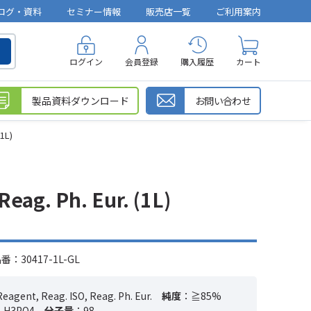
ログ・資料
セミナー情報
販売店一覧
ご利用案内
ログイン
会員登録
購入履歴
カート
製品資料ダウンロード
お問い合わせ
1L)
eag. Ph. Eur. (1L)
：30417-1L-GL
Reagent, Reag. ISO, Reag. Ph. Eur.
純度
：≧85%
：H3PO4
分子量
：98