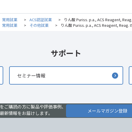
常用試薬
>
ACS認証試薬
>
りん酸 Puriss. p.a., ACS Reagent, Reag. I
常用試薬
>
その他試薬
>
りん酸 Puriss. p.a., ACS Reagent, Reag. ISO
サポート
セミナー情報
をご購読の方に製品や評価事例、
メールマガジン登録
最新情報をお届けします。