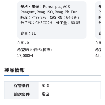
規格・用途
：Puriss. p.a., ACS
規
Reagent, Reag. ISO, Reag. Ph. Eur.
Rea
純度
：≧99.8%
CAS RN
：64-19-7
純
分子式
：CH3CO2H
分子量
：60.05
分
容量：
1L
容
在庫：0
在庫：
希望納入価格(税抜)
希望
17,000円
45,7
製品情報
常温
保管条件
常温
輸送条件