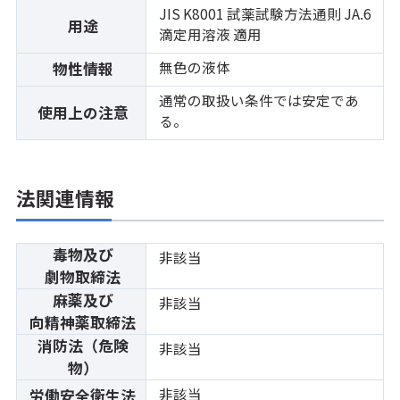
JIS K8001 試薬試験方法通則 JA.6
用途
滴定用溶液 適用
無色の液体
物性情報
通常の取扱い条件では安定であ
使用上の注意
る。
法関連情報
毒物及び
非該当
劇物取締法
麻薬及び
非該当
向精神薬取締法
消防法（危険
非該当
物）
非該当
労働安全衛生法