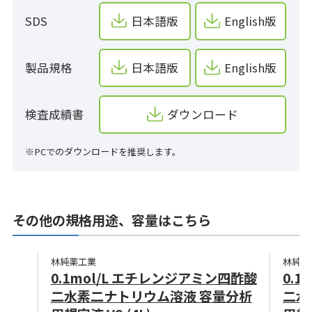
SDS
日本語版
English版
製品規格
日本語版
English版
検査成績書
ダウンロード
※PCでのダウンロードを推奨します。
その他の規格用途、容量はこちら
林純薬工業
林純薬
0.1mol/L エチレンジアミン四酢酸
0.
二水素二ナトリウム溶液 容量分析
二水