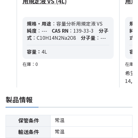
用規定液 VS (4L)
用規定
規格・用途
：容量分析用規定液 VS
規
純度
：---
CAS RN
：139-33-3
分子
純
式
：C10H14N2Na2O8
分子量
：---
式
：
容量：
4L
容
在庫：0
在庫：
希望
14,0
製品情報
常温
保管条件
常温
輸送条件