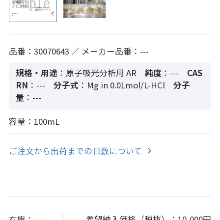
品番：30070643 ／ メーカー品番：---
規格・用途
：原子吸光分析用 AR
純度
：---
CAS
RN
：---
分子式
：Mg in 0.01mol/L-HCl
分子
量
：---
容量：100mL
ご注文から出荷までの日数について
希望納入価格（税抜）：
10,000円
在庫：