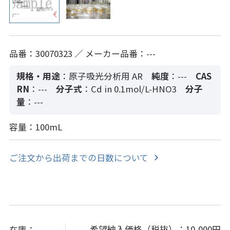
品番：30070323 ／ メーカー品番：---
規格・用途
：原子吸光分析用 AR
純度
：---
CAS
RN
：---
分子式
：Cd in 0.1mol/L-HNO3
分子
量
：---
容量：100mL
ご注文から出荷までの日数について
希望納入価格（税抜）：
10,000円
在庫：