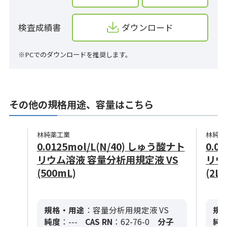
検査成績書
ダウンロード
※PCでのダウンロードを推奨します。
その他の規格用途、容量はこちら
林純薬工業
林純薬
0.0125mol/L(N/40) しゅう酸ナト
0.0
リウム溶液 容量分析用規定液 VS
リウ
(500mL)
(2L)
規格・用途
：容量分析用規定液 VS
規
純度
：---
CAS RN
：62-76-0
分子
純