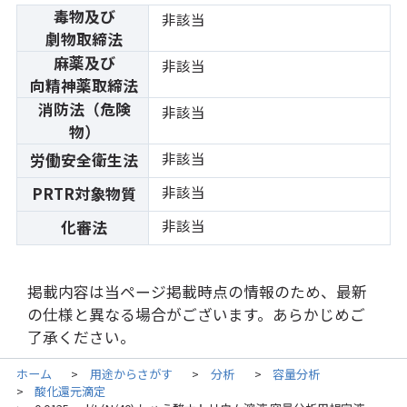
毒物及び
非該当
劇物取締法
麻薬及び
非該当
向精神薬取締法
消防法（危険
非該当
物）
非該当
労働安全衛生法
非該当
PRTR対象物質
非該当
化審法
掲載内容は当ページ掲載時点の情報のため、最新
の仕様と異なる場合がございます。あらかじめご
了承ください。
ホーム
用途からさがす
分析
容量分析
>
>
>
酸化還元滴定
>