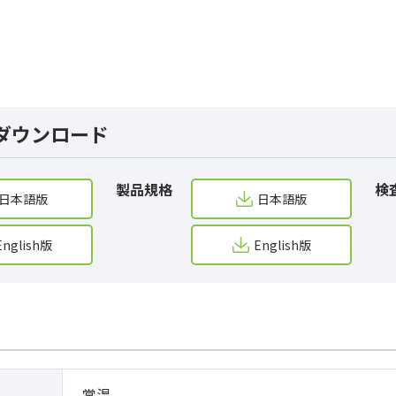
ダウンロード
製品規格
検
日本語版
日本語版
English版
English版
常温