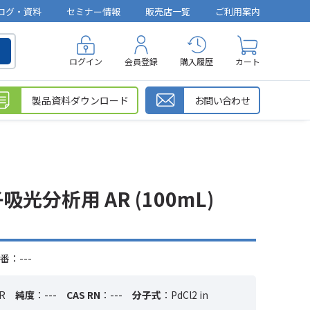
ログ・資料
セミナー情報
販売店一覧
ご利用案内
ログイン
会員登録
購入履歴
カート
製品資料ダウンロード
お問い合わせ
子吸光分析用 AR (100mL)
番：---
R
純度
：---
CAS RN
：---
分子式
：PdCl2 in