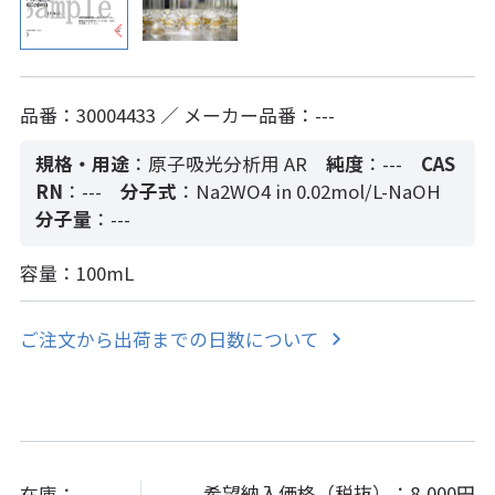
品番：30004433 ／ メーカー品番：---
規格・用途
：原子吸光分析用 AR
純度
：---
CAS
RN
：---
分子式
：Na2WO4 in 0.02mol/L-NaOH
分子量
：---
容量：100mL
ご注文から出荷までの日数について
希望納入価格（税抜）：
8,000円
在庫：